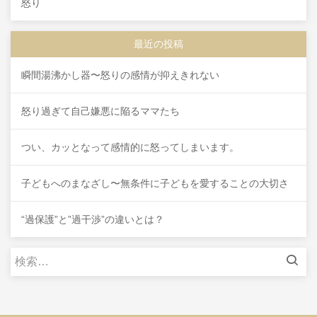
怒り
最近の投稿
瞬間湯沸かし器〜怒りの感情が抑えきれない
怒り過ぎて自己嫌悪に陥るママたち
つい、カッとなって感情的に怒ってしまいます。
子どもへのまなざし〜無条件に子どもを愛することの大切さ
“過保護”と”過干渉”の違いとは？
検
索: